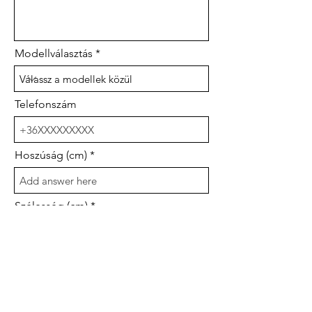
Modellválasztás
Telefonszám
Hoszúság (cm)
Szélesség (cm)
Mennyiség (db)
Asztallap anyaga