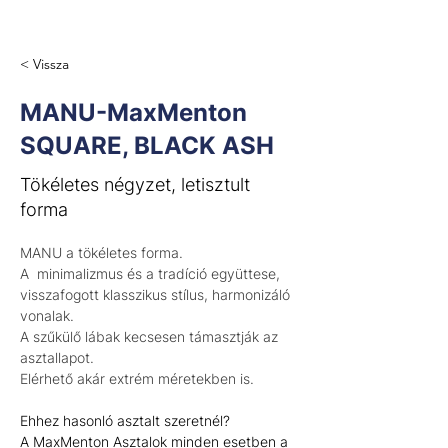
< Vissza
MANU-MaxMenton
SQUARE, BLACK ASH
Tökéletes négyzet, letisztult
forma
MANU a tökéletes forma. 
A  minimalizmus és a tradíció együttese, 
visszafogott klasszikus stílus, harmonizáló 
vonalak.
A szűkülő lábak kecsesen támasztják az 
asztallapot.
Elérhető akár extrém méretekben is.
Ehhez hasonló asztalt szeretnél?
A MaxMenton Asztalok minden esetben a 