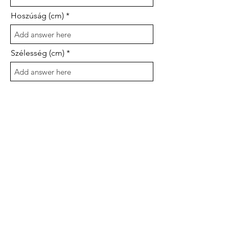
Hoszúság (cm)
Szélesség (cm)
Mennyiség (db)
Asztallap anyaga
Kiszállítás
*
Igen
Nem
Összeszerelés
*
Igen
Nem