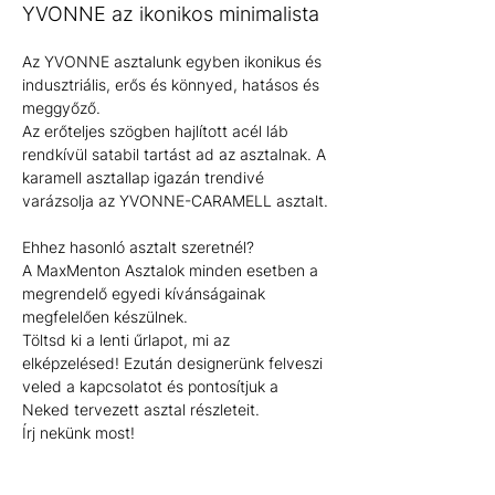
YVONNE az ikonikos minimalista
Az YVONNE asztalunk egyben ikonikus és 
indusztriális, erős és könnyed, hatásos és 
meggyőző. 
Az erőteljes szögben hajlított acél láb 
rendkívül satabil tartást ad az asztalnak. A 
karamell asztallap igazán trendivé 
varázsolja az YVONNE-CARAMELL asztalt.
Ehhez hasonló asztalt szeretnél?
A MaxMenton Asztalok minden esetben a 
megrendelő egyedi kívánságainak 
megfelelően készülnek.
Töltsd ki a lenti űrlapot, mi az 
elképzelésed! Ezután designerünk felveszi 
veled a kapcsolatot és pontosítjuk a 
Neked tervezett asztal részleteit.
Írj nekünk most!